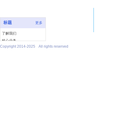
快速链接
联系
地址：
标题
更多
祺丽景
电话：05
分所地
了解我们
302室
核心业务
电话：02
Copyright 2014-2025 All rights reserved
律师团队
律所动态